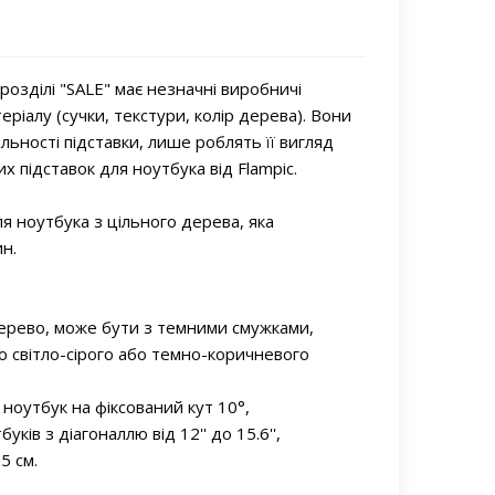
 розділі "SALE" має незначні виробничі
ріалу (сучки, текстури, колір дерева). Вони
ьності підставки, лише роблять її вигляд
х підставок для ноутбука від Flampic.
ля ноутбука з цільного дерева, яка
ин.
е дерево, може бути з темними смужками,
во світло-сірого або темно-коричневого
є ноутбук на фіксований кут 10°,
буків з діагоналлю від 12'' до 15.6'',
5 см.