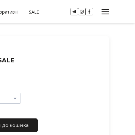
оративні
SALE
 SALE
 до кошика