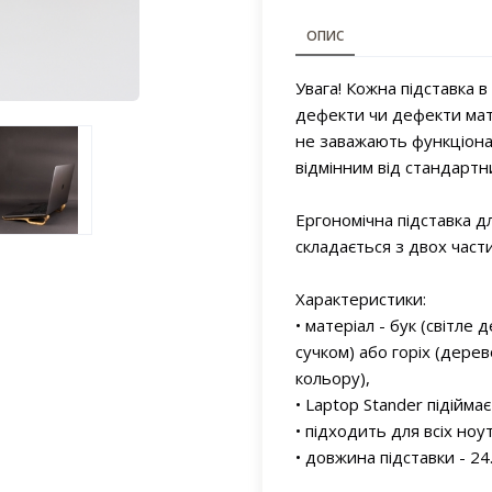
ОПИС
Увага! Кожна підставка в
дефекти чи дефекти мате
не заважають функціонал
відмінним від стандартни
Ергономічна підставка д
складається з двох част
Характеристики:
• матеріал - бук (світл
сучком) або горіх (дере
кольору),
• Laptop Stander підійма
• підходить для всіх ноут
• довжина підставки - 24.