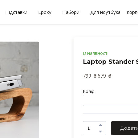
Підставки
Epoxy
Набори
Для ноутбука
Корп
В наявності
Laptop Stander
799  ₴ 
679  ₴ 
Колір
Додати