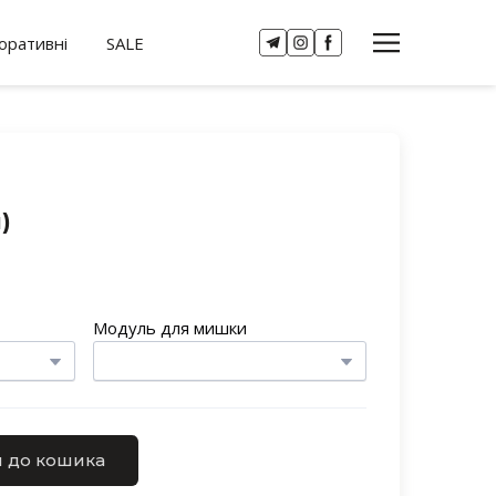
оративні
SALE
)
Модуль для мишки
 до кошика