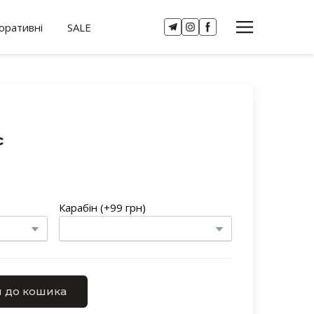
оративні
SALE
c
Карабін (+99 грн)
 до кошика