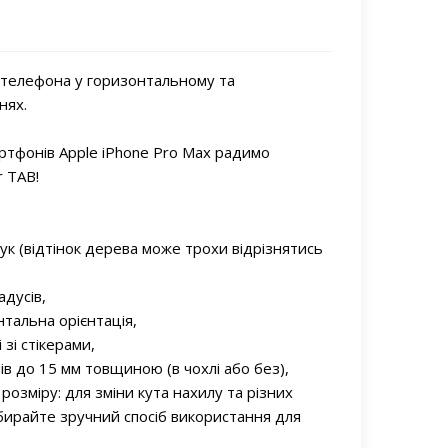
 телефона у горизонтальному та
нях.
ртфонів Apple iPhone Pro Max радимо
r TAB!
, бук (відтінок дерева може трохи відрізнятись
адусів,
нтальна орієнтація,
 зі стікерами,
ів до 15 мм товщиною (в чохлі або без),
 розміру: для зміни кута нахилу та різних
бирайте зручний спосіб використання для