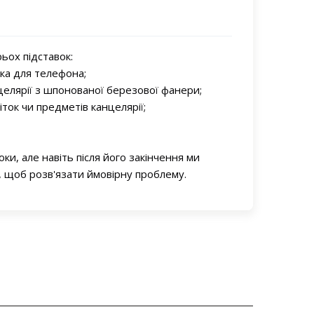
ьох підставок:
авка для телефона;
нцелярії з шпонованої березової фанери;
іток чи предметів канцелярії;
оки, але навіть після його закінчення ми
, щоб розв'язати ймовірну проблему.