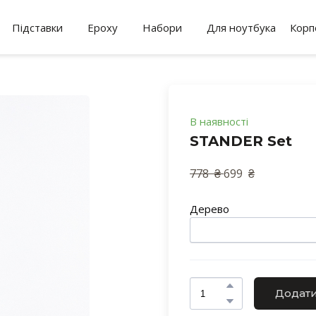
Підставки
Epoxy
Набори
Для ноутбука
Корп
В наявності
STANDER Set
778  ₴ 
699  ₴ 
Дерево
Додати