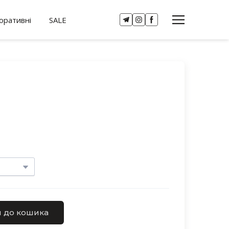
оративні
SALE
 до кошика